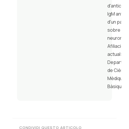
d'anticos
IgM anti-
d'un pacie
sobre la u
neuromus
Afiliación
actual: UR
Departam
de Ciènci
Mèdiques
Bàsiques
CONDIVIDI QUESTO ARTICOLO