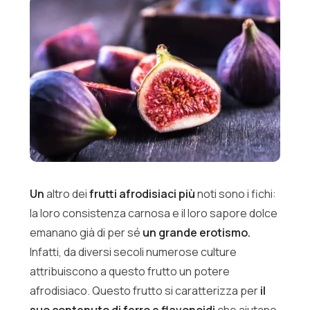
Un
altro dei
frutti afrodisiaci più
noti sono i fichi:
la loro consistenza carnosa e il loro sapore dolce
emanano già di per sé
un grande erotismo.
Infatti, da diversi secoli numerose culture
attribuiscono a questo frutto un potere
afrodisiaco. Questo frutto si caratterizza per
il
suo contenuto di ferro e flavonoidi
che aiutano