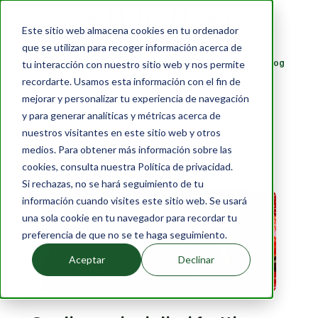
Este sitio web almacena cookies en tu ordenador
que se utilizan para recoger información acerca de
Prodotti
Pacchetti
Scopri di più
Chi siamo
Blog
tu interacción con nuestro sitio web y nos permite
recordarte. Usamos esta información con el fin de
IT
mejorar y personalizar tu experiencia de navegación
y para generar analíticas y métricas acerca de
nuestros visitantes en este sitio web y otros
Blog
medios. Para obtener más información sobre las
›
Quali sono i migliori frutti afrodisiaci?
cookies, consulta nuestra Política de privacidad.
Si rechazas, no se hará seguimiento de tu
información cuando visites este sitio web. Se usará
una sola cookie en tu navegador para recordar tu
preferencia de que no se te haga seguimiento.
Aceptar
Declinar