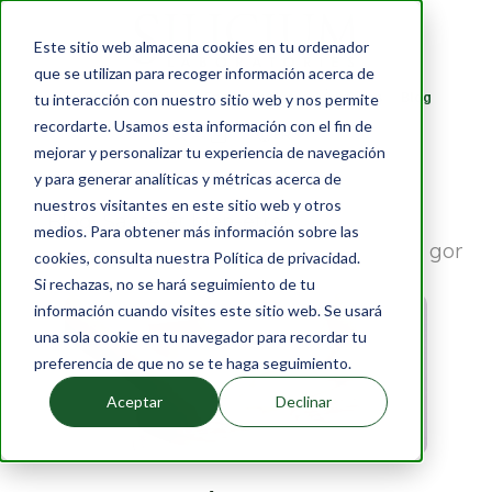
Este sitio web almacena cookies en tu ordenador
que se utilizan para recoger información acerca de
Produits
Packs
En savoir plus
À propos
Blog
tu interacción con nuestro sitio web y nos permite
recordarte. Usamos esta información con el fin de
FR
mejorar y personalizar tu experiencia de navegación
y para generar analíticas y métricas acerca de
nuestros visitantes en este sitio web y otros
Blog
›
Santé et bien-être
medios. Para obtener más información sobre las
›
Ventre gonflé : qu'est-ce qu'un ventre gonflé
cookies, consulta nuestra Política de privacidad.
Si rechazas, no se hará seguimiento de tu
información cuando visites este sitio web. Se usará
una sola cookie en tu navegador para recordar tu
preferencia de que no se te haga seguimiento.
Aceptar
Declinar