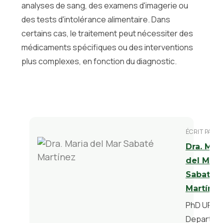
analyses de sang, des examens d'imagerie ou
des tests d'intolérance alimentaire. Dans
certains cas, le traitement peut nécessiter des
médicaments spécifiques ou des interventions
plus complexes, en fonction du diagnostic.
ÉCRIT PAR
Dra. Mar
del Mar
Sabaté
Martíne
PhD URV 2
Departam