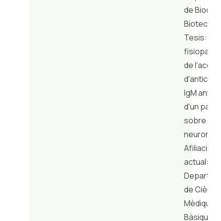
de Bioquím
Biotecnol
Tesis: Est
fisiopatol
de l'acció
d'anticos
IgM anti-
d'un pacie
sobre la u
neuromus
Afiliación
actual: UR
Departam
de Ciènci
Mèdiques
Bàsiques