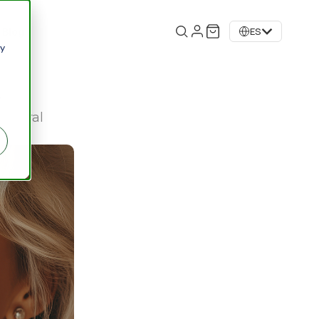
Blog
ES
 y
natural