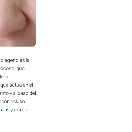
colágeno es la
proceso, que
e la
 que actúa en el
nto y al paso del
ecer incluso
ausas y cómo