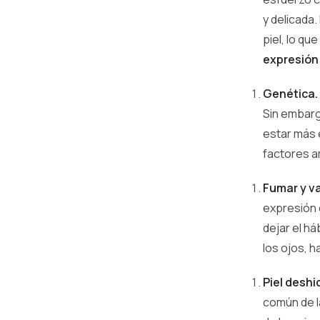
y delicada.
piel, lo que
expresión 
Genética.
Sin embarg
estar más 
factores a
Fumar y v
expresión 
dejar el h
los ojos, 
Piel desh
común de l