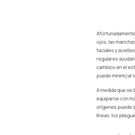
Afortunadamente,
ojos, las manchas
faciales y aceite
regulares ayudan 
cambios en el est
puede minimizar l
A medida que se b
equiparse con má
orígenes puede s
líneas, los pliegu