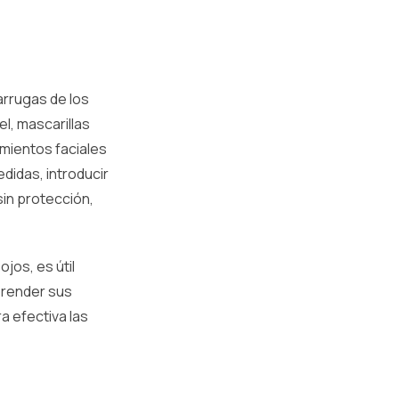
arrugas de los
el, mascarillas
amientos faciales
didas, introducir
sin protección,
jos, es útil
prender sus
 efectiva las