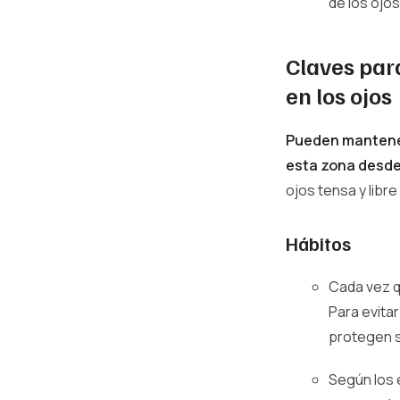
de los ojos
Claves para
en los ojos
Pueden manteners
esta zona desd
ojos tensa y libr
Hábitos
Cada vez q
Para evitar
protegen s
Según los 