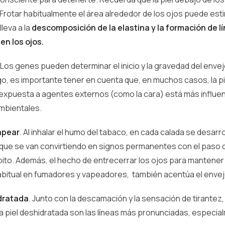
 Frotar habitualmente el área alrededor de los ojos puede est
 lleva a la
descomposición de la elastina y la formación de l
en los ojos.
Los genes pueden determinar el inicio y la gravedad del envej
o, es importante tener en cuenta que, en muchos casos, la pi
expuesta a agentes externos (como la cara) está más influen
mbientales.
apear
. Al inhalar el humo del tabaco, en cada calada se desarro
que se van convirtiendo en signos permanentes con el paso d
ábito. Además, el hecho de entrecerrar los ojos para mantener
habitual en fumadores y vapeadores, también acentúa el enve
idratada
. Junto con la descamación y la sensación de tirantez
a piel deshidratada son las líneas más pronunciadas, especia