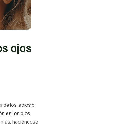
os ojos
 de los labios o
n en los ojos.
n más, haciéndose