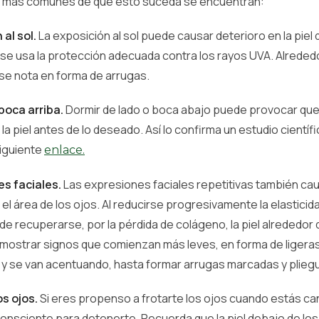
s más comunes de que esto suceda se encuentran:
 al sol.
La exposición al sol puede causar deterioro en la piel
se usa la protección adecuada contra los rayos UVA. Alrededo
se nota en forma de arrugas.
boca arriba.
Dormir de lado o boca abajo puede provocar qu
la piel antes de lo deseado. Así lo confirma un estudio cientí
siguiente
enlace.
s faciales.
Las expresiones faciales repetitivas también cau
el área de los ojos. Al reducirse progresivamente la elasticidad
e recuperarse, por la pérdida de colágeno, la piel alrededor 
mostrar signos que comienzan más leves, en forma de ligeras
 y se van acentuando, hasta formar arrugas marcadas y pliegu
os ojos.
Si eres propenso a frotarte los ojos cuando estás ca
onsciente para detenerte. Recuerda que la piel debajo de los