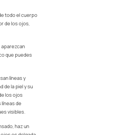
 de todo el cuerpo
r de los ojos,
e aparezcan
fico que puedes
san líneas y
 de la piel y su
de los ojos
 líneas de
es visibles.
nsado, haz un
 ojos es delgada