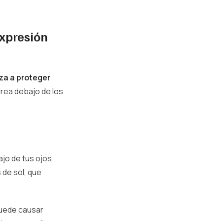
expresión
za a proteger
rea debajo de los
ajo de tus ojos.
 de sol, que
puede causar