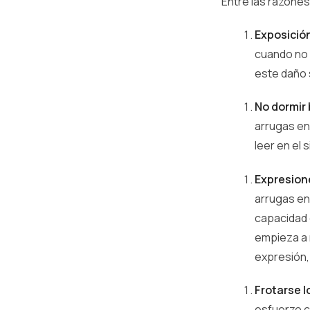
Entre las razone
Exposición
cuando no 
este daño 
No dormir 
arrugas en 
leer en el 
Expresione
arrugas en 
capacidad d
empieza a 
expresión,
Frotarse l
esfuerzo c